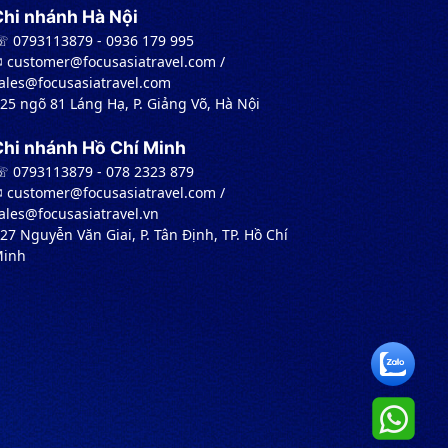
Chi nhánh Hà Nội
 0793113879 - 0936 179 995
︎ customer@focusasiatravel.com /
ales@focusasiatravel.com
 25 ngõ 81 Láng Hạ, P. Giảng Võ, Hà Nội
Chi nhánh Hồ Chí Minh
 0793113879 - 078 2323 879
︎ customer@focusasiatravel.com /
ales@focusasiatravel.vn
 27 Nguyễn Văn Giai, P. Tân Định, TP. Hồ Chí
inh