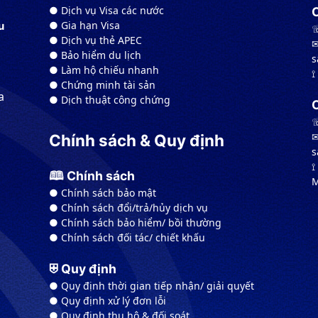
● Dịch vụ Visa các nước
● Gia hạn Visa
u
☏
● Dịch vụ thẻ APEC
✉
● Bảo hiểm du lịch
s
● Làm hộ chiếu nhanh
⟟
● Chứng minh tài sản
a
● Dịch thuật công chứng
☏
✉
Chính sách & Quy định
s
⟟
🕮 Chính sách
M
● Chính sách bảo mật
● Chính sách đổi/trả/hủy dịch vụ
● Chính sách bảo hiểm/ bồi thường
● Chính sách đối tác/ chiết khấu
⛨ Quy định
● Quy định thời gian tiếp nhận/ giải quyết
● Quy định xử lý đơn lỗi
● Quy định thu hộ & đối soát