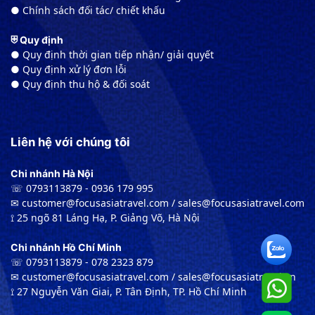
● Chính sách đối tác/ chiết khấu
⛨ Quy định
● Quy định thời gian tiếp nhận/ giải quyết
● Quy định xử lý đơn lỗi
● Quy định thu hộ & đối soát
Liên hệ với chúng tôi
Chi nhánh Hà Nội
☏ 0793113879 - 0936 179 995
✉︎ customer@focusasiatravel.com / sales@focusasiatravel.com
⟟ 25 ngõ 81 Láng Hạ, P. Giảng Võ, Hà Nội
Chi nhánh Hồ Chí Minh
☏ 0793113879 - 078 2323 879
✉︎ customer@focusasiatravel.com / sales@focusasiatravel.vn
⟟ 27 Nguyễn Văn Giai, P. Tân Định, TP. Hồ Chí Minh