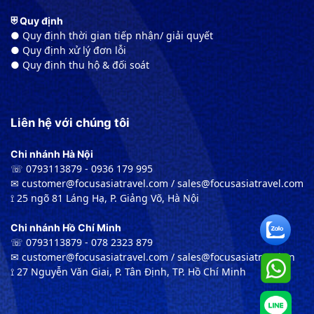
⛨ Quy định
● Quy định thời gian tiếp nhận/ giải quyết
● Quy định xử lý đơn lỗi
● Quy định thu hộ & đối soát
Liên hệ với chúng tôi
Chi nhánh Hà Nội
☏ 0793113879 - 0936 179 995
✉︎ customer@focusasiatravel.com / sales@focusasiatravel.com
⟟ 25 ngõ 81 Láng Hạ, P. Giảng Võ, Hà Nội
Chi nhánh Hồ Chí Minh
☏ 0793113879 - 078 2323 879
✉︎ customer@focusasiatravel.com / sales@focusasiatravel.vn
⟟ 27 Nguyễn Văn Giai, P. Tân Định, TP. Hồ Chí Minh