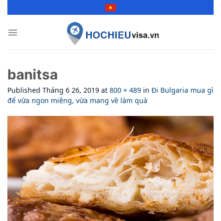
Skip
to
content
banitsa
Published
Tháng 6 26, 2019
at
800 × 489
in
Đi Bulgaria mua gì
để vừa ngon miệng, vừa mang về làm quà