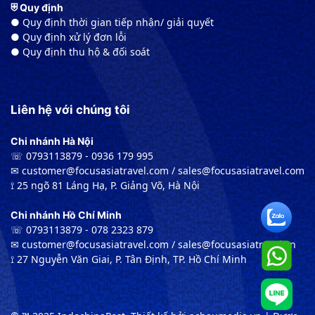
⛨ Quy định
● Quy định thời gian tiếp nhận/ giải quyết
● Quy định xử lý đơn lỗi
● Quy định thu hộ & đối soát
Liên hệ với chúng tôi
Chi nhánh Hà Nội
☏ 0793113879 - 0936 179 995
✉︎ customer@focusasiatravel.com / sales@focusasiatravel.com
⟟ 25 ngõ 81 Láng Hạ, P. Giảng Võ, Hà Nội
Chi nhánh Hồ Chí Minh
☏ 0793113879 - 078 2323 879
✉︎ customer@focusasiatravel.com / sales@focusasiatravel.vn
⟟ 27 Nguyễn Văn Giai, P. Tân Định, TP. Hồ Chí Minh