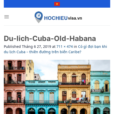
Skip
to
content
Du-lich-Cuba-Old-Habana
Published
Tháng 6 27, 2019
at
711 × 474
in
Có gì đợi bạn khi
du lịch Cuba – thiên đường trên biển Caribe?