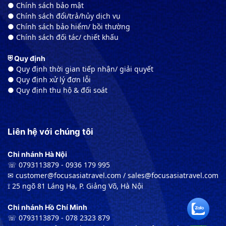
● Chính sách bảo mật
● Chính sách đổi/trả/hủy dịch vụ
● Chính sách bảo hiểm/ bồi thường
● Chính sách đối tác/ chiết khấu
⛨ Quy định
● Quy định thời gian tiếp nhận/ giải quyết
● Quy định xử lý đơn lỗi
● Quy định thu hộ & đối soát
Liên hệ với chúng tôi
Chi nhánh Hà Nội
☏ 0793113879 - 0936 179 995
✉︎ customer@focusasiatravel.com / sales@focusasiatravel.com
⟟ 25 ngõ 81 Láng Hạ, P. Giảng Võ, Hà Nội
Chi nhánh Hồ Chí Minh
☏ 0793113879 - 078 2323 879