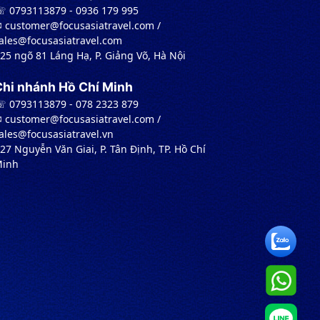
 0793113879 - 0936 179 995
︎ customer@focusasiatravel.com /
ales@focusasiatravel.com
 25 ngõ 81 Láng Hạ, P. Giảng Võ, Hà Nội
Chi nhánh Hồ Chí Minh
 0793113879 - 078 2323 879
︎ customer@focusasiatravel.com /
ales@focusasiatravel.vn
 27 Nguyễn Văn Giai, P. Tân Định, TP. Hồ Chí
inh