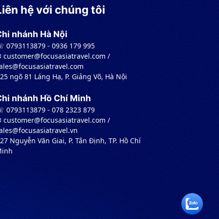
Liên hệ với chúng tôi
Chi nhánh Hà Nội
 0793113879 - 0936 179 995
︎ customer@focusasiatravel.com /
ales@focusasiatravel.com
 25 ngõ 81 Láng Hạ, P. Giảng Võ, Hà Nội
Chi nhánh Hồ Chí Minh
 0793113879 - 078 2323 879
︎ customer@focusasiatravel.com /
ales@focusasiatravel.vn
 27 Nguyễn Văn Giai, P. Tân Định, TP. Hồ Chí
inh