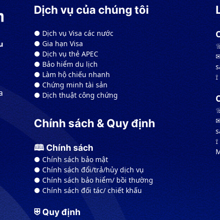
Dịch vụ của chúng tôi
● Dịch vụ Visa các nước
● Gia hạn Visa
u
☏
● Dịch vụ thẻ APEC
✉
● Bảo hiểm du lịch
s
● Làm hộ chiếu nhanh
⟟
● Chứng minh tài sản
a
● Dịch thuật công chứng
☏
✉
Chính sách & Quy định
s
⟟
🕮 Chính sách
M
● Chính sách bảo mật
● Chính sách đổi/trả/hủy dịch vụ
● Chính sách bảo hiểm/ bồi thường
● Chính sách đối tác/ chiết khấu
⛨ Quy định