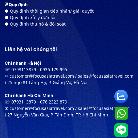
⛨ Quy định
● Quy định thời gian tiếp nhận/ giải quyết
● Quy định xử lý đơn lỗi
● Quy định thu hộ & đối soát
Liên hệ với chúng tôi
Chi nhánh Hà Nội
☏ 0793113879 - 0936 179 995
✉︎ customer@focusasiatravel.com / sales@focusasiatravel.com
⟟ 25 ngõ 81 Láng Hạ, P. Giảng Võ, Hà Nội
Chi nhánh Hồ Chí Minh
☏ 0793113879 - 078 2323 879
✉︎ customer@focusasiatravel.com / sales@focusasiatravel.vn
⟟ 27 Nguyễn Văn Giai, P. Tân Định, TP. Hồ Chí Minh