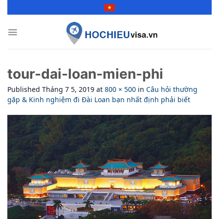
Skip
to
content
tour-dai-loan-mien-phi
Published
Tháng 7 5, 2019
at
800 × 500
in
Câu hỏi thường
gặp & Kinh nghiệm đi Đài Loan bạn nhất định phải biết