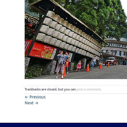
Trackbacks are closed, but you can
post a comment
.
←
Previous
Next
→