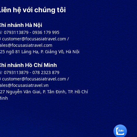
Liên hệ với chúng tôi
Chi nhánh Hà Nội
 0793113879 - 0936 179 995
︎ customer@focusasiatravel.com /
ales@focusasiatravel.com
 25 ngõ 81 Láng Hạ, P. Giảng Võ, Hà Nội
Chi nhánh Hồ Chí Minh
 0793113879 - 078 2323 879
︎ customer@focusasiatravel.com /
ales@focusasiatravel.vn
 27 Nguyễn Văn Giai, P. Tân Định, TP. Hồ Chí
inh