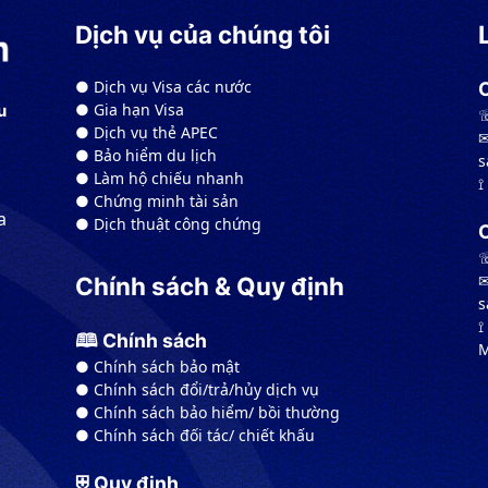
Dịch vụ của chúng tôi
● Dịch vụ Visa các nước
● Gia hạn Visa
u
☏
● Dịch vụ thẻ APEC
✉
● Bảo hiểm du lịch
s
● Làm hộ chiếu nhanh
⟟
● Chứng minh tài sản
a
● Dịch thuật công chứng
☏
✉
Chính sách & Quy định
s
⟟
🕮 Chính sách
M
● Chính sách bảo mật
● Chính sách đổi/trả/hủy dịch vụ
● Chính sách bảo hiểm/ bồi thường
● Chính sách đối tác/ chiết khấu
⛨ Quy định