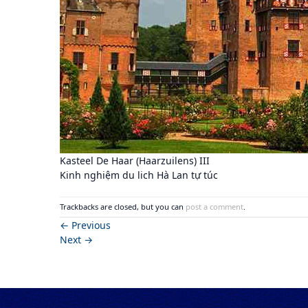
Kasteel De Haar (Haarzuilens) III
Kinh nghiệm du lich Hà Lan tự túc
Trackbacks are closed, but you can
post a comment
.
←
Previous
Next
→