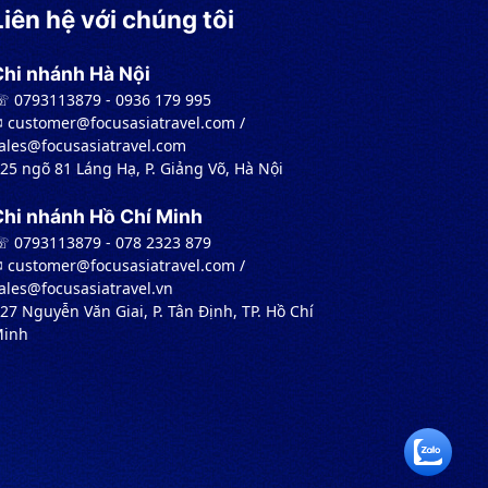
Liên hệ với chúng tôi
Chi nhánh Hà Nội
 0793113879 - 0936 179 995
︎ customer@focusasiatravel.com /
ales@focusasiatravel.com
 25 ngõ 81 Láng Hạ, P. Giảng Võ, Hà Nội
Chi nhánh Hồ Chí Minh
 0793113879 - 078 2323 879
︎ customer@focusasiatravel.com /
ales@focusasiatravel.vn
 27 Nguyễn Văn Giai, P. Tân Định, TP. Hồ Chí
inh