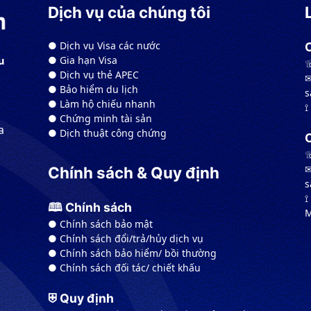
Dịch vụ của chúng tôi
● Dịch vụ Visa các nước
● Gia hạn Visa
u
☏
● Dịch vụ thẻ APEC
✉
● Bảo hiểm du lịch
s
● Làm hộ chiếu nhanh
⟟
● Chứng minh tài sản
a
● Dịch thuật công chứng
☏
✉
Chính sách & Quy định
s
⟟
🕮 Chính sách
M
● Chính sách bảo mật
● Chính sách đổi/trả/hủy dịch vụ
● Chính sách bảo hiểm/ bồi thường
● Chính sách đối tác/ chiết khấu
⛨ Quy định