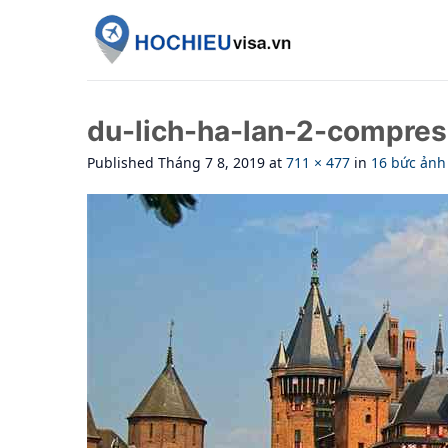
Skip
to
content
du-lich-ha-lan-2-compre
Published
Tháng 7 8, 2019
at
711 × 477
in
16 bức ảnh