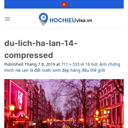
Skip
to
content
du-lich-ha-lan-14-
compressed
Published
Tháng 7 8, 2019
at
711 × 533
in
16 bức ảnh chứng
minh Hà Lan là đất nước xinh đẹp hàng đầu thế giới