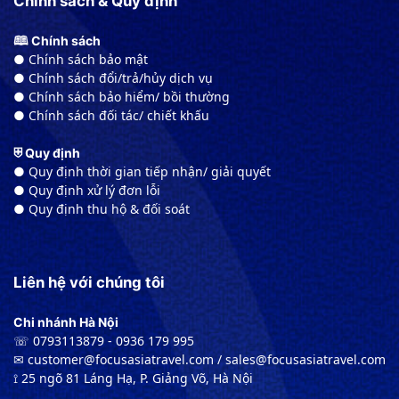
Chính sách & Quy định
🕮 Chính sách
● Chính sách bảo mật
● Chính sách đổi/trả/hủy dịch vụ
● Chính sách bảo hiểm/ bồi thường
● Chính sách đối tác/ chiết khấu
⛨ Quy định
● Quy định thời gian tiếp nhận/ giải quyết
● Quy định xử lý đơn lỗi
● Quy định thu hộ & đối soát
Liên hệ với chúng tôi
Chi nhánh Hà Nội
☏ 0793113879 - 0936 179 995
✉︎ customer@focusasiatravel.com / sales@focusasiatravel.com
⟟ 25 ngõ 81 Láng Hạ, P. Giảng Võ, Hà Nội