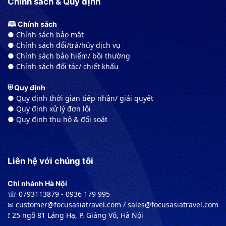
Chính sách & Quy định
🕮 Chính sách
● Chính sách bảo mật
● Chính sách đổi/trả/hủy dịch vụ
● Chính sách bảo hiểm/ bồi thường
● Chính sách đối tác/ chiết khấu
⛨ Quy định
● Quy định thời gian tiếp nhận/ giải quyết
● Quy định xử lý đơn lỗi
● Quy định thu hộ & đối soát
Liên hệ với chúng tôi
Chi nhánh Hà Nội
☏ 0793113879 - 0936 179 995
✉︎ customer@focusasiatravel.com / sales@focusasiatravel.com
⟟ 25 ngõ 81 Láng Hạ, P. Giảng Võ, Hà Nội