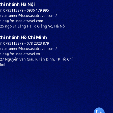
Chi nhánh Hà Nội
 0793113879 - 0936 179 995
︎ customer@focusasiatravel.com /
ales@focusasiatravel.com
 25 ngõ 81 Láng Hạ, P. Giảng Võ, Hà Nội
Chi nhánh Hồ Chí Minh
 0793113879 - 078 2323 879
︎ customer@focusasiatravel.com /
ales@focusasiatravel.vn
 27 Nguyễn Văn Giai, P. Tân Định, TP. Hồ Chí
inh