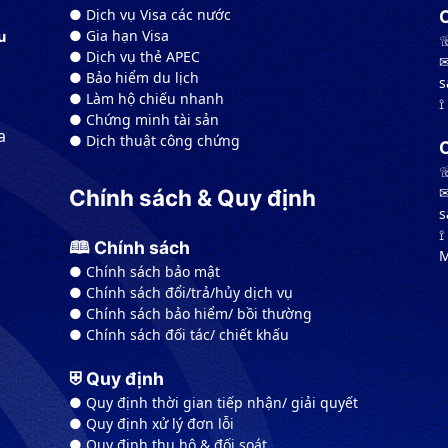
● Dịch vụ Visa các nước
● Gia hạn Visa
u
☏
● Dịch vụ thẻ APEC
✉
● Bảo hiểm du lịch
s
● Làm hộ chiếu nhanh
⟟
● Chứng minh tài sản
a
● Dịch thuật công chứng
☏
✉
Chính sách & Quy định
s
⟟
🕮 Chính sách
M
● Chính sách bảo mật
● Chính sách đổi/trả/hủy dịch vụ
● Chính sách bảo hiểm/ bồi thường
● Chính sách đối tác/ chiết khấu
⛨ Quy định
● Quy định thời gian tiếp nhận/ giải quyết
● Quy định xử lý đơn lỗi
● Quy định thu hộ & đối soát