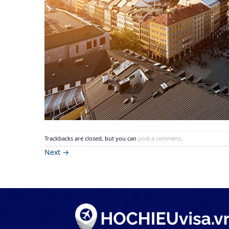
Trackbacks are closed, but you can
post a comment
.
Next
→