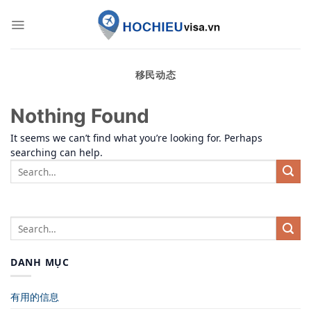
Skip
to
content
移民动态
Nothing Found
It seems we can’t find what you’re looking for. Perhaps
searching can help.
DANH MỤC
有用的信息